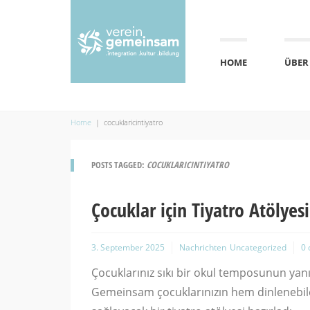
HOME
ÜBER
Home
|
cocuklaricintiyatro
POSTS TAGGED:
COCUKLARICINTIYATRO
Çocuklar için Tiyatro Atölyesi
3. September 2025
Nachrichten
Uncategorized
0
Çocuklarınız sıkı bir okul temposunun yanı
Gemeinsam çocuklarınızın hem dinlenebilec